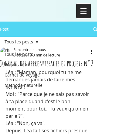
Post
Tous les posts
Rencontres et nous
Tous les posts
3 oct. 2018
3 min de lecture
Journal des apprentissages et projets n°2
Préparation
Léa : "Maman, pourquoi tu ne me 
Carnet de voyage
demandes jamais de faire mes 
Méthode naturelle
fichiers ?".
Moi : "Parce que je ne sais pas savoir 
à ta place quand c'est le bon 
moment pour toi... Tu veux qu'on en 
parle ?".
Léa : "Non, ça va".
Depuis, Léa fait ses fichiers presque 