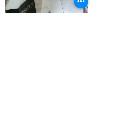
- Léa a commencé à faire des 
parcours de dominos qui chutent en 
cascade, je lui ai alors lancé le défi de 
faire tomber un dictionnaire. Elle a 
cherché un moyen d'y parvenir en 
faisant d'abord tomber le couvercle 
de la boîte de dominos sur le 