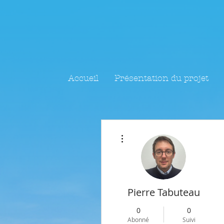
Accueil
Présentation du projet
Plus d'actions
Pierre Tabuteau
0
0
Abonné
Suivi