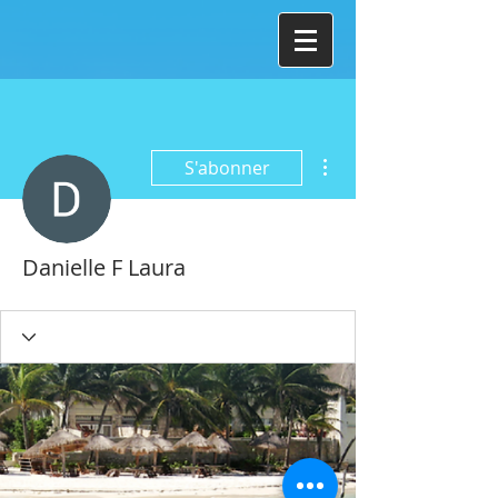
Plus d'actions
S'abonner
Danielle F Laura