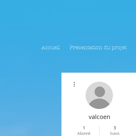
Accueil
Présentation du projet
Plus d'actions
valcoen
1
3
Abonné
Suivis