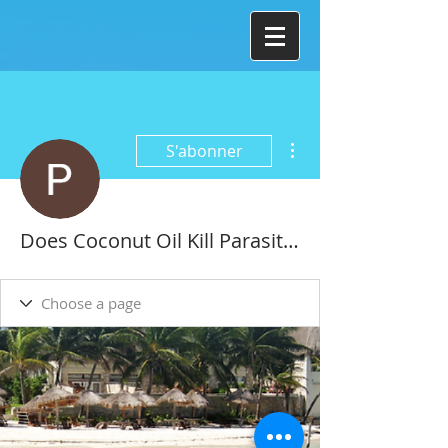
Plus d'actions
S'abonner
Does Coconut Oil Kill Parasites In Cats