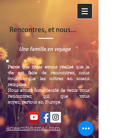
Rencontres, et nous...
Une famille en voyage
Parce que nous avons réalisé que la
vie est faite de rencontres, nous
voulons que les nôtres en soient
remplies.
Nous avons donc décidé de venir vous
rencontrer, qui que vous
soyez, partout en Europe.
4creactifs@gmail.com